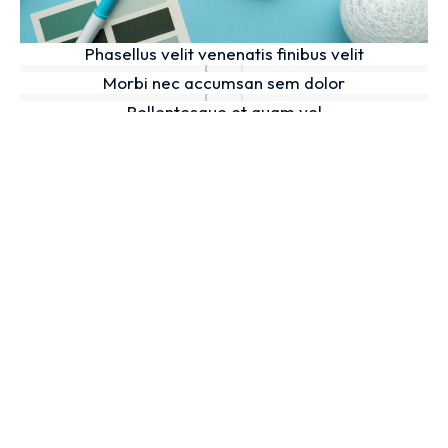
Phasellus velit venenatis finibus velit
Morbi nec accumsan sem dolor
Pellentesque et quam vel
Pellentesque et quam nisi sagittis vel ante
Pellentesque sagittis vel ante
THE RESULTS
Curabitur pharetra commodo enim, id cursus
neque dapibus sed. Curabitur pellentesque
faucibus purus, non finibus turpis pretium non.
Donec tempor lectus sed tincidunt sodales. Proin
lobortis, nibh eget tincidunt placerat, elit sem
luctus est, sed cursus enim mauris vel odio.