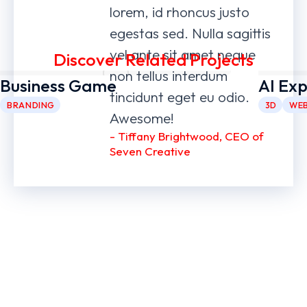
lorem, id rhoncus justo
egestas sed. Nulla sagittis
vel ante sit amet neque
Discover Related Projects
non tellus interdum
Business Game
AI Ex
tincidunt eget eu odio.
BRANDING
3D
WEB
Awesome!
- Tiffany Brightwood, CEO of
Seven Creative